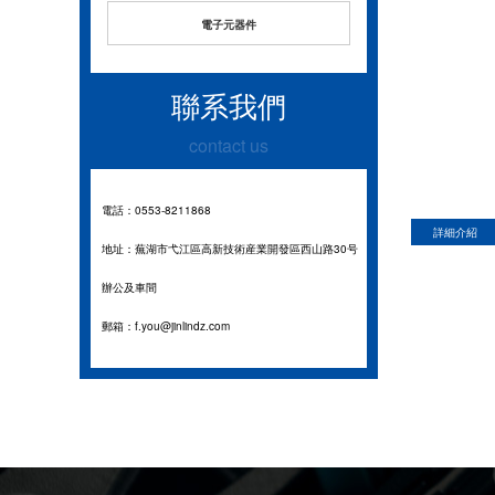
電子元器件
聯系我們
contact us
電話：0553-8211868
詳細介紹
地址：蕪湖市弋江區高新技術産業開發區西山路30号
辦公及車間
郵箱：f.you@jinlindz.com