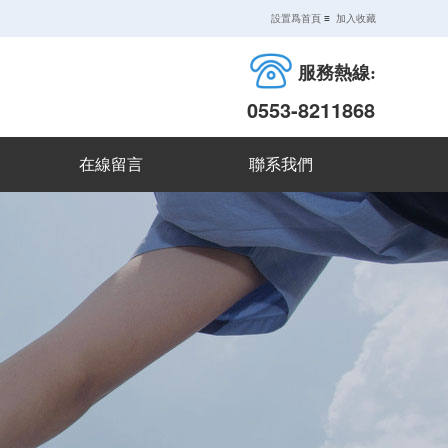
設置爲首頁
≡
加入收藏
服務熱線:
0553-8211868
在線留言
聯系我們